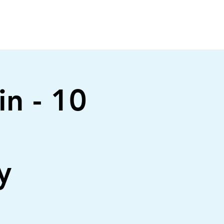
n - 10
y