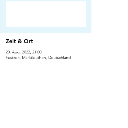
Anmeldung abgeschlossen
Veranstaltungen ansehen
Zeit & Ort
20. Aug. 2022, 21:00
Festzelt, Marktleuthen, Deutschland
Presse
Downloads
Fänschob