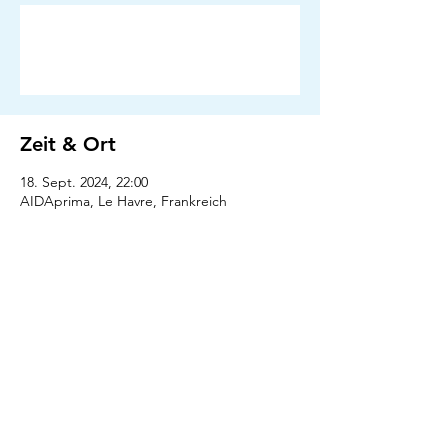
Anmeldung abgeschlossen
Veranstaltungen ansehen
Zeit & Ort
18. Sept. 2024, 22:00
AIDAprima, Le Havre, Frankreich
Presse
Downloads
Fänschob