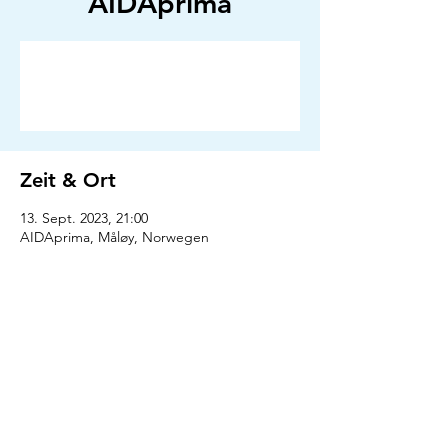
AIDAprima
Anmeldung abgeschlossen
Veranstaltungen ansehen
Zeit & Ort
13. Sept. 2023, 21:00
AIDAprima, Måløy, Norwegen
Presse
Downloads