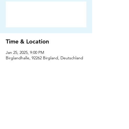
Anmeldung abgeschlossen
Veranstaltungen ansehen
Time & Location
Jan 25, 2025, 9:00 PM
Birglandhalle, 92262 Birgland, Deutschland
Press
Downloads
Shop