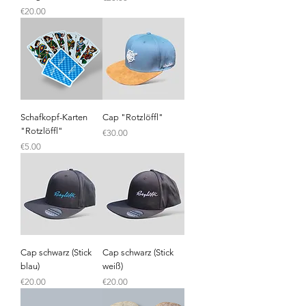
Price
€20.00
Schafkopf-Karten
Cap "Rotzlöffl"
"Rotzlöffl"
Price
€30.00
Price
€5.00
Cap schwarz (Stick
Cap schwarz (Stick
blau)
weiß)
Price
Price
€20.00
€20.00