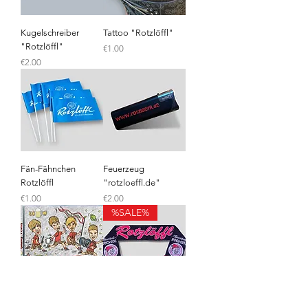
Kugelschreiber
Tattoo "Rotzlöffl"
"Rotzlöffl"
Price
€1.00
Price
€2.00
Fän-Fähnchen
Feuerzeug
Rotzlöffl
"rotzloeffl.de"
Price
Price
€1.00
€2.00
%SALE%
CD "Um die halbe
Fänschal "Rotzlöffl"