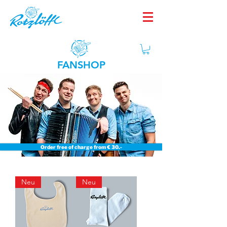
FANSHOP
Order free of charge from € 30.-
Neu
Neu