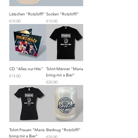
Lätzchen "Rotzlöffl"
Socken "Rotzlöffl"
Price
Price
€10.00
€10.00
CD "Alles nur Hits"
Tshirt Männer "Maria
bring mir a Bier"
Price
€15.00
Price
€20.00
Tshirt Frauen "Maria
Bierkrug "Rotzlöffl"
bring mir a Bier"
Price
€20.00