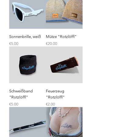
Sonnenbrille, weiß
Mütze "Rotzlöffl"
Price
Price
€5.00
€20.00
Schweißband
Feuerzeug
"Rotzlöffl"
"Rotzlöffl"
Price
Price
€5.00
€2.00