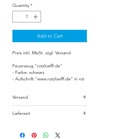
Quantity
*
Add to Cart
Preis inkl. MwSt. zzgl. Versand
Feuerzeug "rotzloeffl.de"
- Farbe: schwarz
- Aufschrift "www.rotzloeffl.de" in rot
Versand
Die Versandkosten betragen pauschal
Lieferzeit
5,00 EUR innerhalb Deutschlands.
Kostenloser Versand bei Bestellungen
Lieferzeit innerhalb Deutschlands: ca.
über 40,00 EUR.
3-5 Tage.
Bei Versand in EU-Länder betragen
Innerhalb der EU-Länder: ca. 4-7